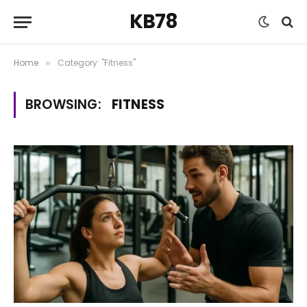
KB78
Home
Category: "Fitness"
»
BROWSING:
FITNESS