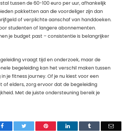
tal tussen de 60-100 euro per uur, afhankelijk
bieden pakketten aan die voordeliger zijn dan
chrijfgeld of verplichte aanschaf van handdoeken.
oor studenten of langere abonnementen.
nen je budget past – consistentie is belangrijker
geleiding vraagt tijd en onderzoek, maar de
onele begeleiding kan het verschil maken tussen
in je fitness journey. Of je nu kiest voor een
t of elders, zorg ervoor dat de begeleiding
jkheid. Met de juiste ondersteuning bereik je
Facebook
Twitter
Pinterest
LinkedIn
Tumblr
Email