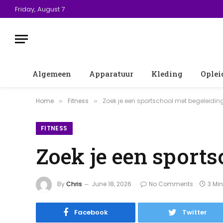
Friday, August 7
Algemeen
Apparatuur
Kleding
Oplei
Home
Fitness
Zoek je een sportschool met begeleidin
»
»
FITNESS
Zoek je een sports
By
Chris
June 18, 2026
No Comments
3 Mi
Facebook
Twitter