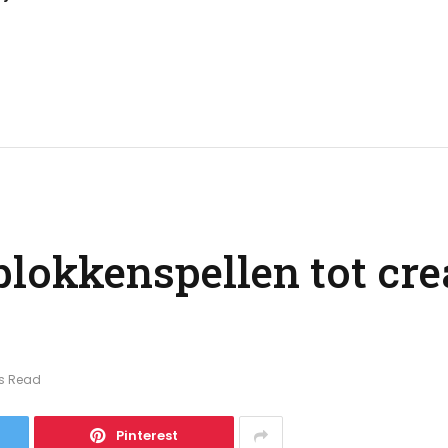
lokkenspellen tot crea
ns Read
Pinterest