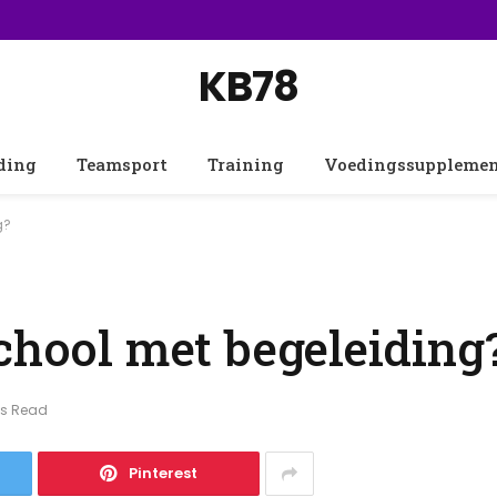
KB78
ding
Teamsport
Training
Voedingssuppleme
g?
chool met begeleiding
ns Read
Pinterest