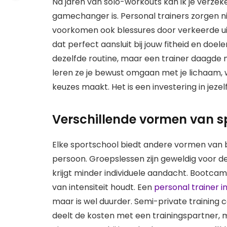
Na jaren van solo-workouts kan ik je verzek
gamechanger is. Personal trainers zorgen ni
voorkomen ook blessures door verkeerde ui
dat perfect aansluit bij jouw fitheid en doel
dezelfde routine, maar een trainer daagde m
leren ze je bewust omgaan met je lichaam, 
keuzes maakt. Het is een investering in jezelf
Verschillende vormen van s
Elke sportschool biedt andere vormen van b
persoon. Groepslessen zijn geweldig voor d
krijgt minder individuele aandacht. Bootcam
van intensiteit houdt. Een
personal trainer i
maar is wel duurder. Semi-private training 
deelt de kosten met een trainingspartner, m