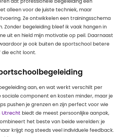
eren dat professionele begeleiding een
et alleen voor de juiste techniek, maar
tvoering. Ze ontwikkelen een trainingsschema
en. Zonder begeleiding bleef ik vaak hangen in
e uit en hield mijn motivatie op peil. Daarnaast
waardoor je ook buiten de sportschool betere
 die echt loont.
portschoolbegeleiding
egeleiding aan, en wat werkt verschilt per
e sociale component en kosten minder, maar je
ps pushen je grenzen en zijn perfect voor wie
n Utrecht
biedt de meest persoonlijke aanpak,
combineert het beste van beide werelden: je
aar krijgt nog steeds veel individuele feedback.