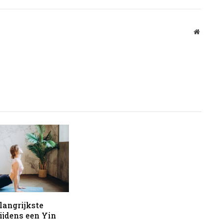
Websit
elangrijkste
ijdens een Yin