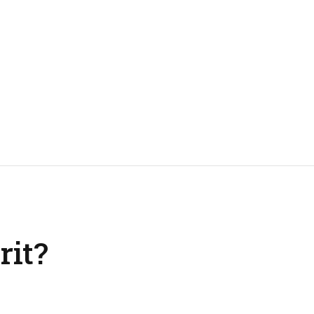
e
rit?