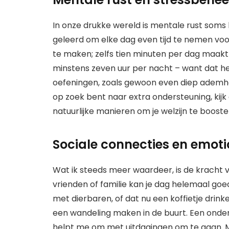
In onze drukke wereld is mentale rust soms l
geleerd om elke dag even tijd te nemen voo
te maken; zelfs tien minuten per dag maakt 
minstens zeven uur per nacht – want dat he
oefeningen, zoals gewoon even diep ademhal
op zoek bent naar extra ondersteuning, kij
natuurlijke manieren om je welzijn te booste
Sociale connecties en emoti
Wat ik steeds meer waardeer, is de kracht 
vrienden of familie kan je dag helemaal go
met dierbaren, of dat nu een koffietje drink
een wandeling maken in de buurt. Een onde
helpt me om met uitdagingen om te gaan. Mij