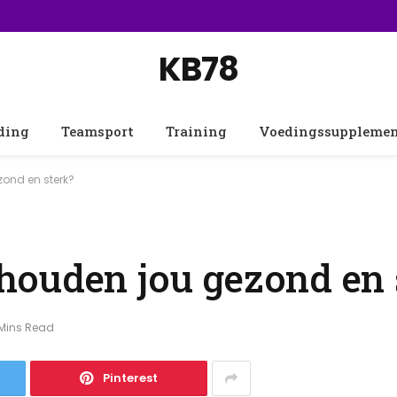
KB78
ding
Teamsport
Training
Voedingssuppleme
ond en sterk?
ouden jou gezond en 
 Mins Read
Pinterest