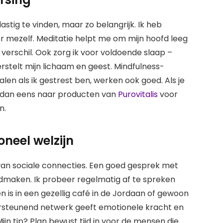
astig te vinden, maar zo belangrijk. Ik heb
r mezelf. Meditatie helpt me om mijn hoofd leeg
verschil. Ook zorg ik voor voldoende slaap –
rstelt mijn lichaam en geest. Mindfulness-
en als ik gestrest ben, werken ook goed. Als je
k dan eens naar producten van
Purovitalis
voor
n.
oneel welzijn
van sociale connecties. Een goed gesprek met
edmaken. Ik probeer regelmatig af te spreken
en is in een gezellig café in de Jordaan of gewoon
rsteunend netwerk geeft emotionele kracht en
n tip? Plan bewust tijd in voor de mensen die