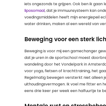
iets ongezonds te grijpen. Ook ben ik gaan
liposomaal
, dat je immuunsysteem kan ond
voedingsmiddelen heeft mijn energiepeil ec
water drinken, maken al een wereld van vers
Beweging voor een sterk li
Beweging is voor mij een gamechanger gew
dat je uren in de sportschool moest doorbr
wandeling door het Vondelpark in Amsterda
voor yoga, fietsen of krachttraining, het gaat
Regelmatig bewegen versterkt niet alleen j
uithoudingsvermogen. Ik voel me fitter en h
eens drie keer per week een halfuurtje te 
Mentale rust en stressbehee