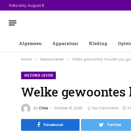
Saturday, August 8
Algemeen
Apparatuur
Kleding
Oplei
Home
Gezond leven
Welke gewoontes houden jou gez
»
»
GEZOND LEVEN
Welke gewoontes h
By
Chris
October 15, 2025
No Comments
3
Facebook
Twitter