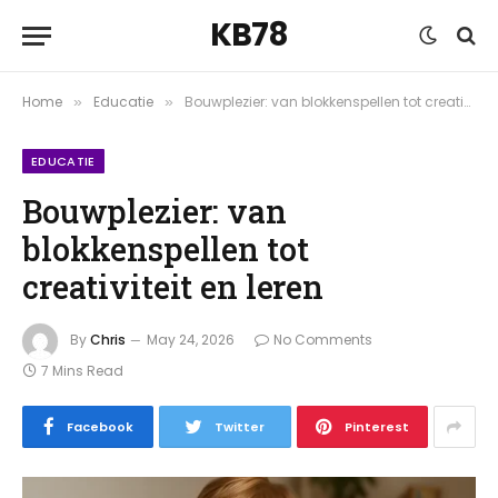
KB78
Home
Educatie
Bouwplezier: van blokkenspellen tot creativiteit en leren
»
»
EDUCATIE
Bouwplezier: van
blokkenspellen tot
creativiteit en leren
By
Chris
May 24, 2026
No Comments
7 Mins Read
Facebook
Twitter
Pinterest