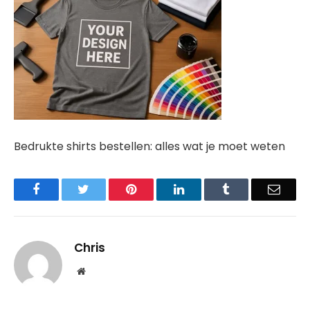
Bedrukte shirts bestellen: alles wat je moet weten
Facebook
Twitter
Pinterest
LinkedIn
Tumblr
Email
Chris
Website