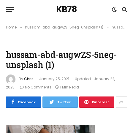
KB78
Home
hussam-abd-augwZS-5neg-unsplash (1)
hussam-abd-augwZS-5neg-unsplash (1)
»
»
hussam-abd-augwZS-5neg-
unsplash (1)
By
Chris
January 25, 2021
Updated:
January 22,
2023
No Comments
1 Min Read
Facebook
Twitter
Pinterest