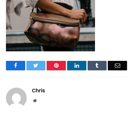
Facebook
Twitter
Pinterest
LinkedIn
Tumblr
Email
Chris
Website