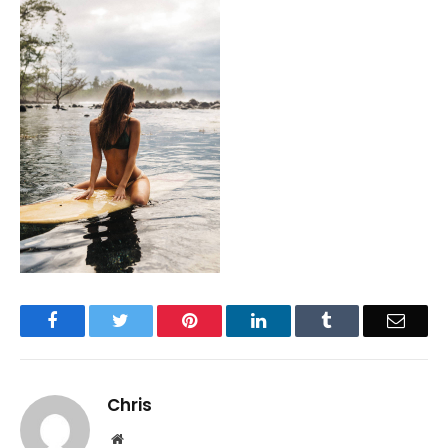
Facebook
Twitter
Pinterest
LinkedIn
Tumblr
Email
Chris
Website