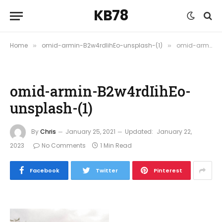
KB78
Home
omid-armin-B2w4rdIihEo-unsplash-(1)
omid-armin-B2w4rdIihEo-unsplash-(1)
»
»
omid-armin-B2w4rdIihEo-
unsplash-(1)
By
Chris
January 25, 2021
Updated:
January 22,
2023
No Comments
1 Min Read
Facebook
Twitter
Pinterest