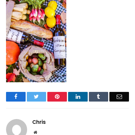
Facebook
Twitter
Pinterest
LinkedIn
Tumblr
Email
Chris
Website