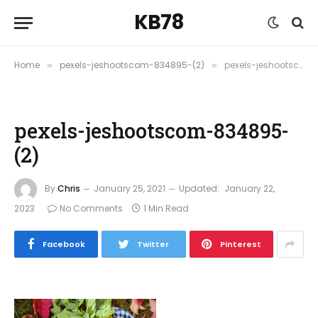
KB78
Home
pexels-jeshootscom-834895-(2)
pexels-jeshootscom-834895-(2)
»
»
pexels-jeshootscom-834895-
(2)
By
Chris
January 25, 2021
Updated:
January 22,
2023
No Comments
1 Min Read
Facebook
Twitter
Pinterest