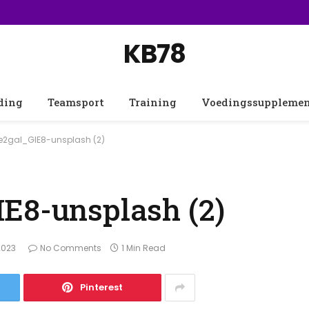
KB78
ding
Teamsport
Training
Voedingssuppleme
e2gal_GIE8-unsplash (2)
E8-unsplash (2)
2023
No Comments
1 Min Read
Pinterest