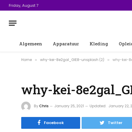
Friday, August 7
Algemeen
Apparatuur
Kleding
Oplei
Home
why-kei-8e2gal_GIE8-unsplash (2)
why-kei-8
»
»
why-kei-8e2gal_GI
By
Chris
January 25, 2021
Updated:
January 22, 
Facebook
Twitter